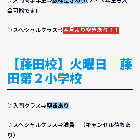
▷入門高学年生⇒
数枠空きあり
(２・３年生も入
会可能です)
▷スペシャルクラ
ス⇒
４月より空きあり！！
【藤田校】火曜日 藤
田第２小学校
▷入門クラス⇒
空きあり
▷スペシャルクラス⇒
満員
（キャンセル待ちあ
り）