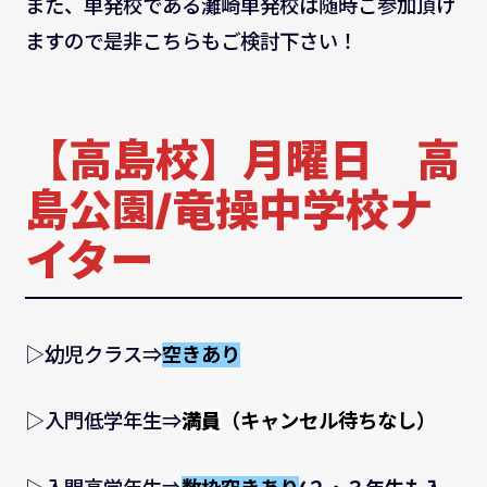
また、単発校である灘崎単発校は随時ご参加頂け
ますので是非こちらもご検討下さい！
【高島校】月曜日 高
島公園/竜操中学校ナ
イター
▷幼児クラス⇒
空きあり
▷入門低学年生⇒
満員
（キャンセル待ちなし）